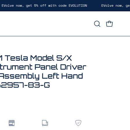
 now, get 5% off with code EVOLUTION
EVolve now, get 5% o
Abrir
CARRITO 
la
barra
de
búsqueda
Tesla Model S/X
strument Panel Driver
 Assembly Left Hand
562957-83-G