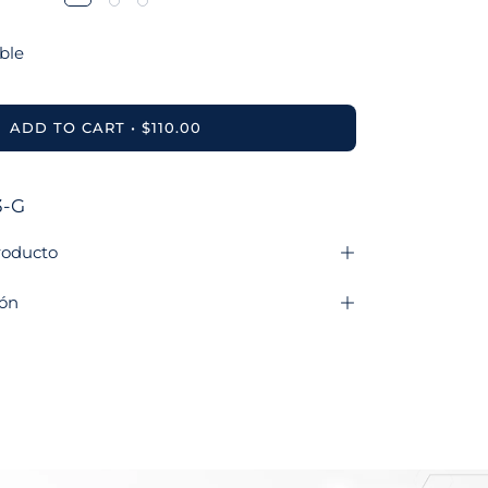
ible
ADD TO CART
$110.00
3-G
roducto
ión