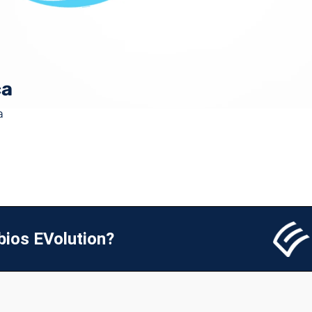
ca
a
bios EVolution?