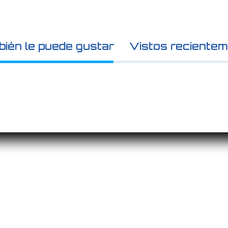
ién le puede gustar
Vistos reciente
INICIO
Política de
privacidad
TIENDA
Política de
COTIZAR
devoluciones y
NOSOTROS
reembolsos