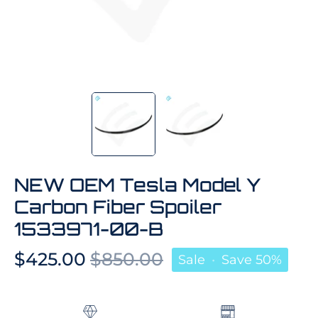
NEW OEM Tesla Model Y
Carbon Fiber Spoiler
1533971-00-B
$425.00
$850.00
Sale
•
Save
50%