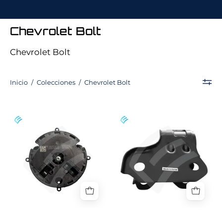
Chevrolet Bolt
Chevrolet Bolt
Inicio
/
Colecciones
/
Chevrolet Bolt
NUEVO
Buje
conjunto
trasero
de
del
actuador
brazo
de
de
espejo
control
retrovisor
inferior
exterior
del
para
lado