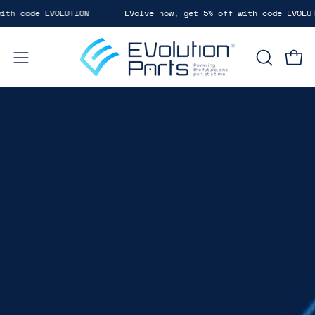
Saltar
 code EVOLUTION
EVolve now, get 5% off with code EVOLUTION
al
contenido
Carr
Abrir
ABRIR
BARRA
menú
DE
de
BÚSQUE
navegación