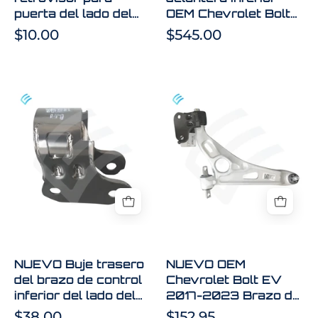
Bolt
42497950
puerta del lado del
OEM Chevrolet Bolt
GM
conductor del
EV 2017-2019 GM
$10.00
$545.00
OEM
Chevrolet Bolt GM
42497950
OEM 42694552
42694552
NUEVO
NUEVO
Buje
OEM
trasero
Chevrolet
del
Bolt
brazo
EV
de
2017-
control
2023
inferior
Brazo
del
de
lado
control
NUEVO Buje trasero
NUEVO OEM
del
inferior
del brazo de control
Chevrolet Bolt EV
conductor
delantero
inferior del lado del
2017-2023 Brazo de
delantero
izquierdo
conductor delantero
control inferior
$38.00
$152.95