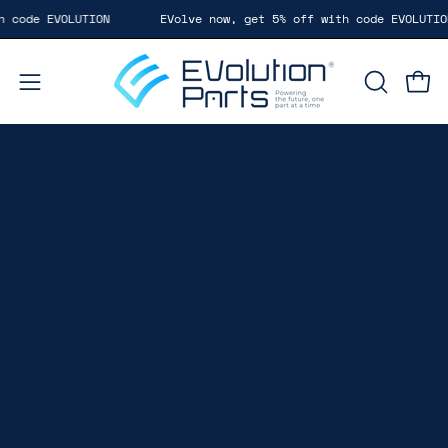
Saltar
code EVOLUTION
EVolve now, get 5% off with code EVOLUTION
al
contenido
Carr
Abrir
ABRIR
BARRA
menú
DE
de
BÚSQUE
navegación