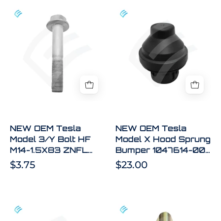
B
NEW
NEW
OEM
OEM
Tesla
Tesla
Model
Model
3/Y
X
Bolt
Hood
HF
Sprung
M14-
Bumper
1.5X83
1047614-
ZNFL
00-
NEW OEM Tesla
NEW OEM Tesla
SMAT
A
Model 3/Y Bolt HF
Model X Hood Sprung
1109823-
M14-1.5X83 ZNFL
Bumper 1047614-00-
00-
SMAT 1109823-00-B
A
$3.75
$23.00
B
NEW
NEW
OEM
OEM