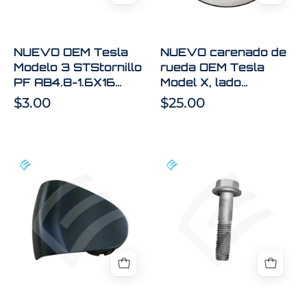
AB4.8-
X,
1.6X16
lado
[STL]
derecho,
NUEVO OEM Tesla
NUEVO carenado de
G1009
1054804-
Modelo 3 STStornillo
rueda OEM Tesla
C
00-
PF AB4.8-1.6X16
Model X, lado
1453079-
D
[STL] G1009 C
derecho, 1054804-
$3.00
$25.00
00-
1453079-00-B
00-D
B
NEW
NEW
OEM
OEM
Tesla
Tesla
MS
Model
Lug
3/Y
Nut
Nylon
Cover
Patch
Twin
Lateral
Turbine
Link