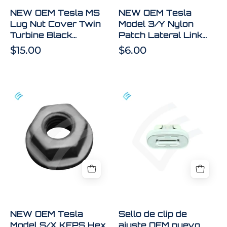
Black
Bolt
NEW OEM Tesla MS
NEW OEM Tesla
1071979-
1109912-
Lug Nut Cover Twin
Model 3/Y Nylon
01-
00-
Turbine Black
Patch Lateral Link
A
B
1071979-01-A
Bolt 1109912-00-B
$15.00
$6.00
NEW
Sello
OEM
de
Tesla
clip
Model
de
S/X
ajuste
KEPS
OEM
Hex
nuevo
Flange
para
Nut
Tesla
M6-
Model
NEW OEM Tesla
Sello de clip de
1.0
3
Model S/X KEPS Hex
ajuste OEM nuevo