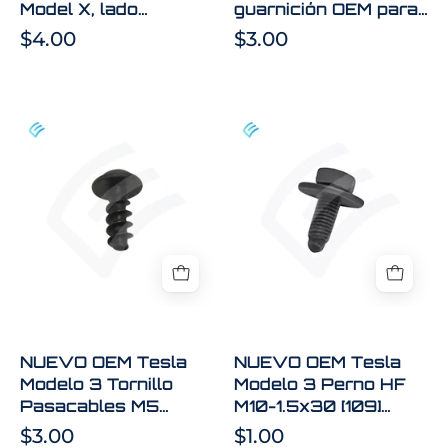
00-
parte
Model X, lado
guarnición OEM para
D
delantera
derecho, 1054804-
Tesla Model X, parte
$4.00
$3.00
derecha,
00-D
delantera derecha,
1608095-00-C
1608095-
00-
NUEVO
NUEVO
C
OEM
OEM
Tesla
Tesla
Modelo
Modelo
3
3
Tornillo
Perno
Pasacables
HF
M5
M10-
Autorroscante
1.5x30
0.8-
[109]
NUEVO OEM Tesla
NUEVO OEM Tesla
2.5
G0410
Modelo 3 Tornillo
Modelo 3 Perno HF
Rango
SMAT
Pasacables M5
M10-1.5x30 [109]
de
1452249-
Autorroscante 0.8-
G0410 SMAT
$3.00
$1.00