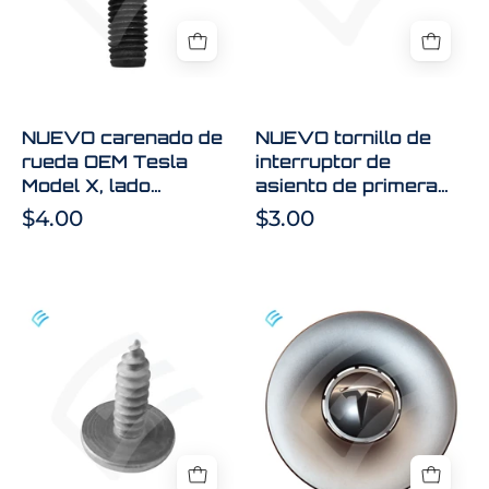
Tesla
asiento
Model
de
X,
primera
lado
fila
derecho,
OEM
NUEVO carenado de
NUEVO tornillo de
1054804-
Tesla
rueda OEM Tesla
interruptor de
00-
Model
Model X, lado
asiento de primera
D
3
derecho, 1054804-
fila OEM Tesla Model
$4.00
$3.00
1464173-
00-D
3 1464173-00-A
00-
A
NUEVO
NUEVO
OEM
carenado
Tesla
de
Modelo
rueda
3
OEM
STStornillo
Tesla
PF
Model