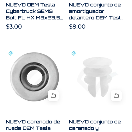
[109]
bobina
NUEVO OEM Tesla
NUEVO conjunto de
G1009
de
Cybertruck SEMS
amortiguador
PTC
rendimiento
Bolt FL HX M8x23.5
delantero OEM Tesla
1063260-
de
[109] G1009 PTC
Model 3, bobina de
$3.00
$8.00
00-
motor
1063260-00-C
rendimiento de motor
doble E3, lado
C
doble
izquierdo 1044363-
E3,
04-C
NUEVO
NUEVO
lado
carenado
conjunto
izquierdo
de
de
1044363-
rueda
carenado
04-
OEM
y
C
Tesla
guarnición
Model
OEM
X,
para
lado
Tesla
derecho,
Model
NUEVO carenado de
NUEVO conjunto de
1054804-
X,
rueda OEM Tesla
carenado y