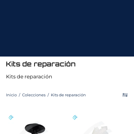
Kits de reparación
Kits de reparación
Inicio
/
Colecciones
/
Kits de reparación
NUEVO
NUEVO
conjunto
Clip
de
de