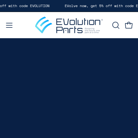
Saltar
ode EVOLUTION
EVolve now, get 5% off with code EVOLUTION
al
contenido
Carr
Abrir
ABRIR
BARRA
menú
DE
de
BÚSQUE
navegación