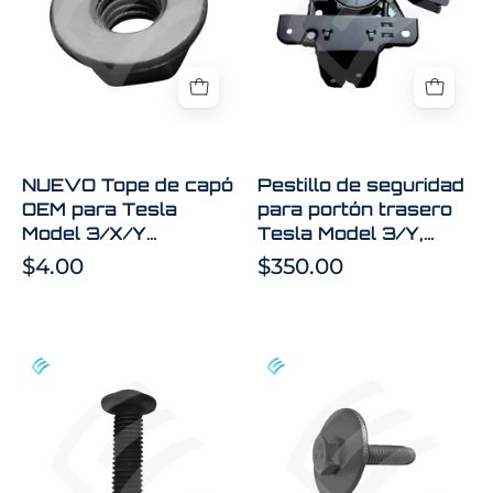
capó
para
1592032-
OEM
portón
00-
para
trasero
F
Tesla
Tesla
Model
Model
3/X/Y
3/Y,
1090735-
nuevo,
NUEVO Tope de capó
Pestillo de seguridad
00-
OEM,
OEM para Tesla
para portón trasero
C
1500604-
Model 3/X/Y
Tesla Model 3/Y,
00-
1090735-00-C
nuevo, OEM,
$4.00
$350.00
B
1500604-00-B
NUEVO
NUEVOS
perno
pernos
OEM
y
para
arandelas
pista
OEM