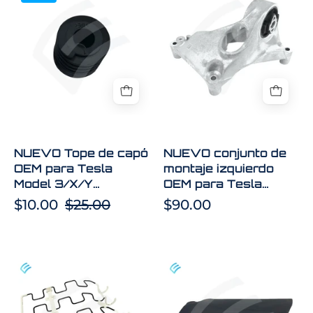
Tope
conjunto
de
de
capó
montaje
OEM
izquierdo
para
OEM
Tesla
para
Model
Tesla
3/X/Y
Model
1090735-
3/Y
NUEVO Tope de capó
NUEVO conjunto de
00-
-
OEM para Tesla
montaje izquierdo
C
3DUF
Model 3/X/Y
OEM para Tesla
1095338-
1090735-00-C
Model 3/Y - 3DUF
$10.00
$25.00
$90.00
00-
1095338-00-D
D
NUEVA
NUEVO
suspensión
OEM
de
Tesla