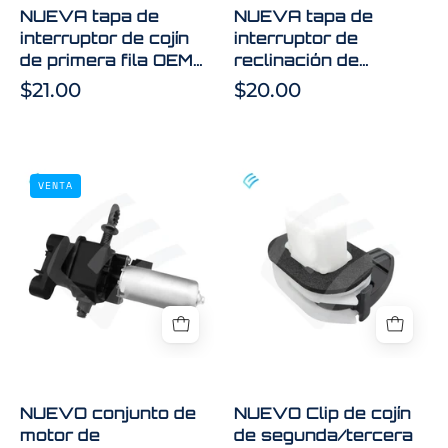
OEM
OEM
NUEVA tapa de
NUEVA tapa de
para
Tesla
interruptor de cojín
interruptor de
Tesla
Model
de primera fila OEM
reclinación de
Model
3,
para Tesla Model 3,
primera fila OEM
$21.00
$20.00
3,
lado
lado derecho
Tesla Model 3, lado
1098842-00-D
derecho 1098843-
lado
derecho
00-E
derecho
1098843-
NUEVO
NUEVO
1098842-
00-
VENTA
conjunto
Clip
00-
E
de
de
D
motor
cojín
de
de
miniinclinación
segunda/terce
de
fila
primera
OEM
fila
para
para
Tesla
NUEVO conjunto de
NUEVO Clip de cojín
Tesla
Model
motor de
de segunda/tercera