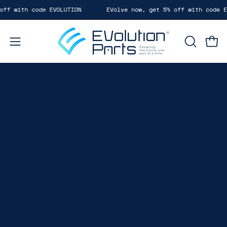
Saltar
de EVOLUTION
EVolve now, get 5% off with code EVOLUTION
al
contenido
Carr
Abrir
ABRIR
BARRA
menú
DE
de
BÚSQUE
navegación