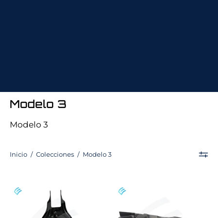
Modelo 3
Modelo 3
Inicio
/
Colecciones
/
Modelo 3
NUEVO
NUEVA
Amortiguador
cubierta
delantero
de