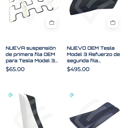
primera
Model
fila
3
OEM
Refuerzo
para
de
Tesla
segunda
Model
fila
3
izquierda
NUEVA suspensión
NUEVO OEM Tesla
1095556-
Negro
de primera fila OEM
Model 3 Refuerzo de
00-
1096027-
para Tesla Model 3
segunda fila
E
01-
1095556-00-E
izquierda Negro
$65.00
$495.00
J
1096027-01-J
NUEVO
NUEVO
OEM
OEM
Tesla
Tesla
Model
Model
3
3