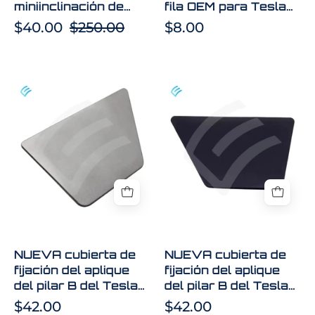
Model
3
miniinclinación de
fila OEM para Tesla
3
NIFCO
primera fila para
Model 3 NIFCO
$40.00
$250.00
$8.00
OEM
1099583-
Tesla Model 3 OEM
1099583-00-C
1099212-00-B
1099212-
00-
00-
C
NUEVA
NUEVA
B
cubierta
cubierta
de
de
fijación
fijación
del
del
aplique
aplique
del
del
pilar
pilar
B
B
del
del
NUEVA cubierta de
NUEVA cubierta de
Tesla
Tesla
fijación del aplique
fijación del aplique
Model
Model
del pilar B del Tesla
del pilar B del Tesla
3
3
Model 3 OEM, lado
Model 3 OEM, lado
$42.00
$42.00