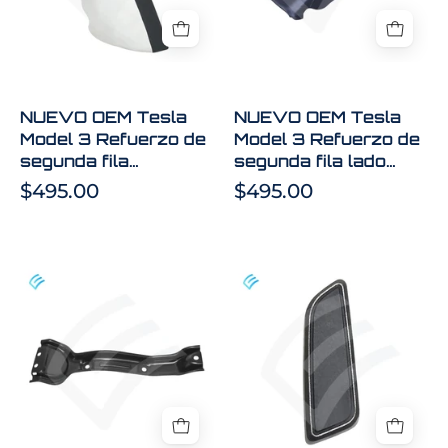
Refuerzo
Refuerzo
de
de
segunda
segunda
fila
fila
izquierda
lado
NUEVO OEM Tesla
NUEVO OEM Tesla
Blanco
derecho
Model 3 Refuerzo de
Model 3 Refuerzo de
1096027-
blanco
segunda fila
segunda fila lado
02-
1096031-
izquierda Blanco
derecho blanco
$495.00
$495.00
J
02-
1096027-02-J
1096031-02-J
J
NUEVO
NUEVA
riel
tapa
auxiliar
de
interior
interruptor
de
de
segunda
reclinación
fila
de